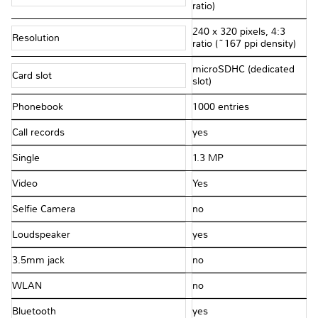
ratio)
240 x 320 pixels, 4:3
Resolution
ratio (~167 ppi density)
microSDHC (dedicated
Card slot
slot)
Phonebook
1000 entries
Call records
yes
Single
1.3 MP
Video
Yes
Selfie Camera
no
Loudspeaker
yes
3.5mm jack
no
WLAN
no
Bluetooth
yes