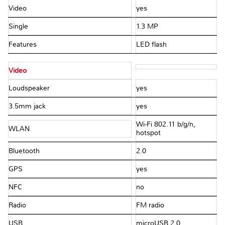
Video
yes
Single
1.3 MP
Features
LED flash
Video
Loudspeaker
yes
3.5mm jack
yes
Wi-Fi 802.11 b/g/n,
WLAN
hotspot
Bluetooth
2.0
GPS
yes
NFC
no
Radio
FM radio
USB
microUSB 2.0