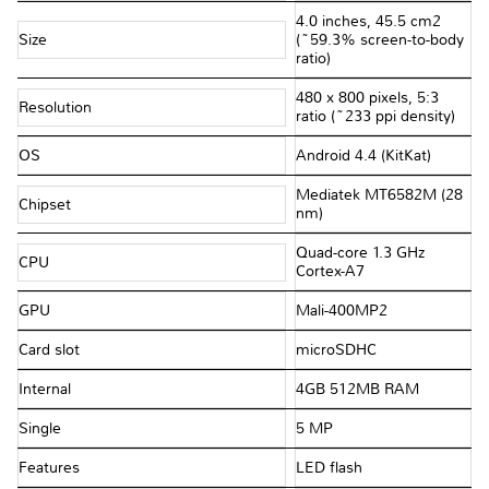
4.0 inches, 45.5 cm2
Size
(~59.3% screen-to-body
ratio)
480 x 800 pixels, 5:3
Resolution
ratio (~233 ppi density)
OS
Android 4.4 (KitKat)
Mediatek MT6582M (28
Chipset
nm)
Quad-core 1.3 GHz
CPU
Cortex-A7
GPU
Mali-400MP2
Card slot
microSDHC
Internal
4GB 512MB RAM
Single
5 MP
Features
LED flash