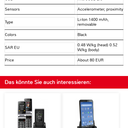
Sensors
Accelerometer, proximity
Li-Ion 1400 mAh,
Type
removable
Colors
Black
0.48 W/kg (head) 0.52
SAR EU
W/kg (body)
Price
About 80 EUR
Das könnte Sie auch interessieren: