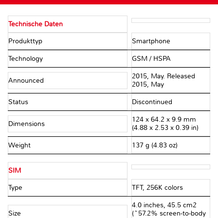
Technische Daten
Produkttyp
Smartphone
Technology
GSM / HSPA
2015, May. Released
Announced
2015, May
Status
Discontinued
124 x 64.2 x 9.9 mm
Dimensions
(4.88 x 2.53 x 0.39 in)
Weight
137 g (4.83 oz)
SIM
Type
TFT, 256K colors
4.0 inches, 45.5 cm2
Size
(~57.2% screen-to-body