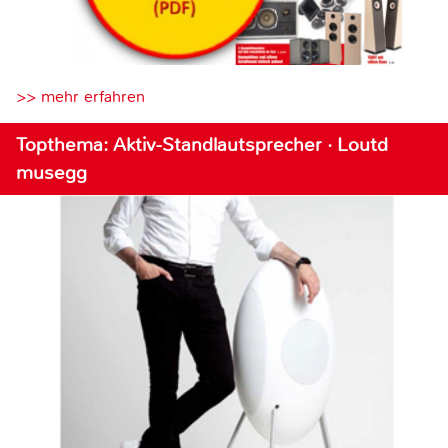
>> mehr erfahren
Topthema: Aktiv-Standlautsprecher · Loutd
musegg