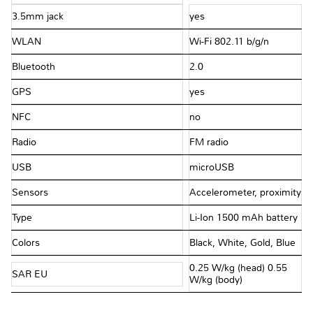
3.5mm jack
yes
WLAN
Wi-Fi 802.11 b/g/n
Bluetooth
2.0
GPS
yes
NFC
no
Radio
FM radio
USB
microUSB
Sensors
Accelerometer, proximity
Type
Li-Ion 1500 mAh battery
Colors
Black, White, Gold, Blue
0.25 W/kg (head) 0.55
SAR EU
W/kg (body)