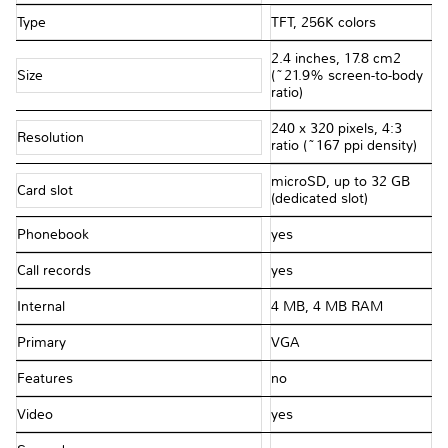
Type
TFT, 256K colors
2.4 inches, 17.8 cm2
Size
(~21.9% screen-to-body
ratio)
240 x 320 pixels, 4:3
Resolution
ratio (~167 ppi density)
microSD, up to 32 GB
Card slot
(dedicated slot)
Phonebook
yes
Call records
yes
Internal
4 MB, 4 MB RAM
Primary
VGA
Features
no
Video
yes