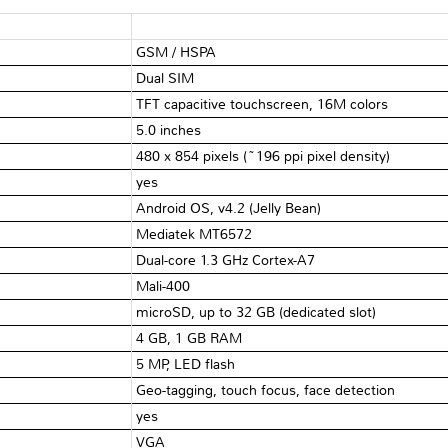
GSM / HSPA
Dual SIM
TFT capacitive touchscreen, 16M colors
5.0 inches
480 x 854 pixels (~196 ppi pixel density)
yes
Android OS, v4.2 (Jelly Bean)
Mediatek MT6572
Dual-core 1.3 GHz Cortex-A7
Mali-400
microSD, up to 32 GB (dedicated slot)
4 GB, 1 GB RAM
5 MP, LED flash
Geo-tagging, touch focus, face detection
yes
VGA