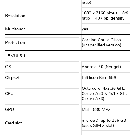
ratio)
1080 x 2160 pixels, 18:9
Resolution
ratio (~407 ppi density)
Multitouch
yes
Corning Gorilla Glass
Protection
(unspecified version)
- EMUI 5.1
OS
Android 7.0 (Nougat)
Chipset
HiSilicon Kirin 659
Octa-core (4x2.36 GHz
CPU
Cortex-A53 & 4x1.7 GHz
Cortex-A53)
GPU
Mali-T830 MP2
microSD, up to 256 GB
Card slot
(uses SIM 2 slot)