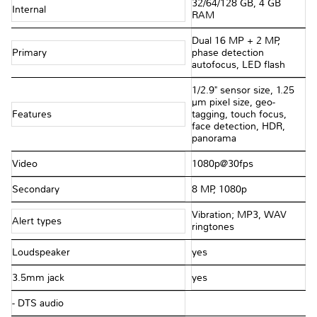
32/64/128 GB, 4 GB
Internal
RAM
Dual 16 MP + 2 MP,
Primary
phase detection
autofocus, LED flash
1/2.9" sensor size, 1.25
µm pixel size, geo-
Features
tagging, touch focus,
face detection, HDR,
panorama
Video
1080p@30fps
Secondary
8 MP, 1080p
Vibration; MP3, WAV
Alert types
ringtones
Loudspeaker
yes
3.5mm jack
yes
- DTS audio