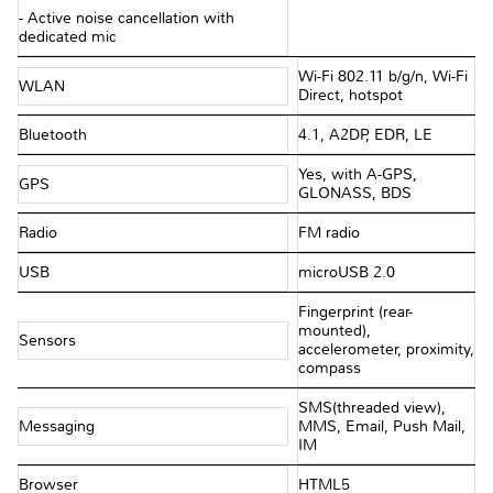
- Active noise cancellation with
dedicated mic
Wi-Fi 802.11 b/g/n, Wi-Fi
WLAN
Direct, hotspot
Bluetooth
4.1, A2DP, EDR, LE
Yes, with A-GPS,
GPS
GLONASS, BDS
Radio
FM radio
USB
microUSB 2.0
Fingerprint (rear-
mounted),
Sensors
accelerometer, proximity,
compass
SMS(threaded view),
Messaging
MMS, Email, Push Mail,
IM
Browser
HTML5