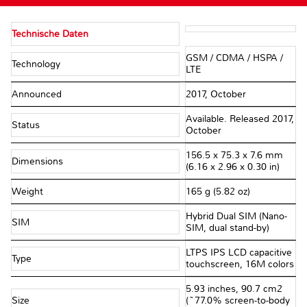
Technische Daten
GSM / CDMA / HSPA /
Technology
LTE
Announced
2017, October
Available. Released 2017,
Status
October
156.5 x 75.3 x 7.6 mm
Dimensions
(6.16 x 2.96 x 0.30 in)
Weight
165 g (5.82 oz)
Hybrid Dual SIM (Nano-
SIM
SIM, dual stand-by)
LTPS IPS LCD capacitive
Type
touchscreen, 16M colors
5.93 inches, 90.7 cm2
Size
(~77.0% screen-to-body