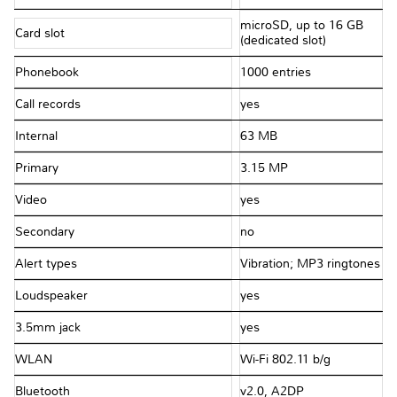
microSD, up to 16 GB
Card slot
(dedicated slot)
Phonebook
1000 entries
Call records
yes
Internal
63 MB
Primary
3.15 MP
Video
yes
Secondary
no
Alert types
Vibration; MP3 ringtones
Loudspeaker
yes
3.5mm jack
yes
WLAN
Wi-Fi 802.11 b/g
Bluetooth
v2.0, A2DP