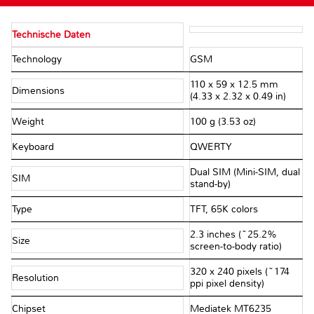
Technische Daten
Technology
GSM
110 x 59 x 12.5 mm
Dimensions
(4.33 x 2.32 x 0.49 in)
Weight
100 g (3.53 oz)
Keyboard
QWERTY
Dual SIM (Mini-SIM, dual
SIM
stand-by)
Type
TFT, 65K colors
2.3 inches (~25.2%
Size
screen-to-body ratio)
320 x 240 pixels (~174
Resolution
ppi pixel density)
Chipset
Mediatek MT6235