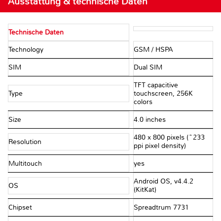
Ausstattung & technische Daten
Technische Daten
Technology
GSM / HSPA
SIM
Dual SIM
TFT capacitive
Type
touchscreen, 256K
colors
Size
4.0 inches
480 x 800 pixels (~233
Resolution
ppi pixel density)
Multitouch
yes
Android OS, v4.4.2
OS
(KitKat)
Chipset
Spreadtrum 7731