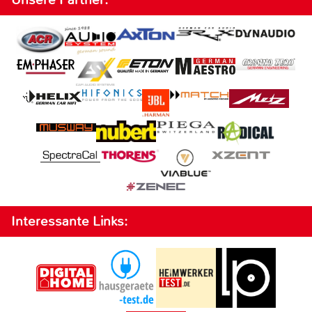
Interessante Links: