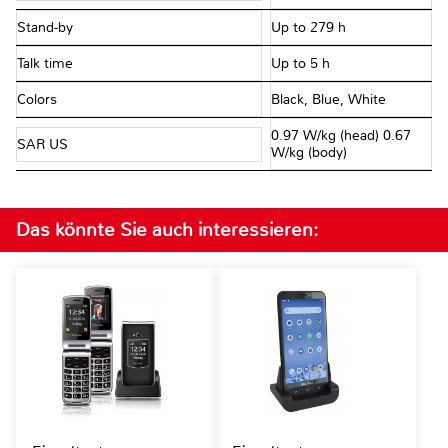
Stand-by
Up to 279 h
Talk time
Up to 5 h
Colors
Black, Blue, White
0.97 W/kg (head) 0.67
SAR US
W/kg (body)
Das könnte Sie auch interessieren: