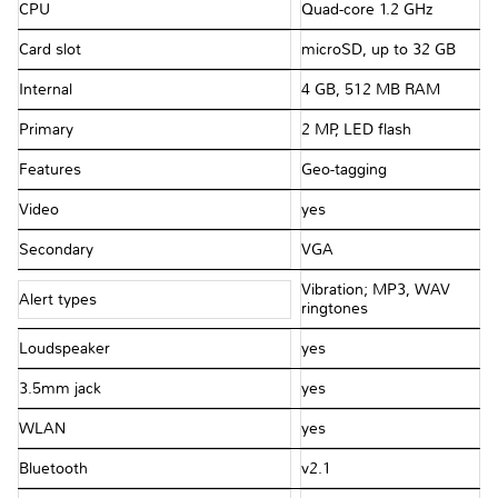
CPU
Quad-core 1.2 GHz
Card slot
microSD, up to 32 GB
Internal
4 GB, 512 MB RAM
Primary
2 MP, LED flash
Features
Geo-tagging
Video
yes
Secondary
VGA
Vibration; MP3, WAV
Alert types
ringtones
Loudspeaker
yes
3.5mm jack
yes
WLAN
yes
Bluetooth
v2.1