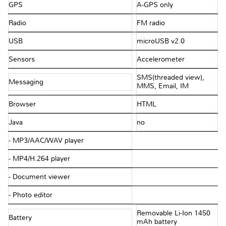
GPS
A-GPS only
Radio
FM radio
USB
microUSB v2.0
Sensors
Accelerometer
SMS(threaded view),
Messaging
MMS, Email, IM
Browser
HTML
Java
no
- MP3/AAC/WAV player
- MP4/H.264 player
- Document viewer
- Photo editor
Removable Li-Ion 1450
Battery
mAh battery