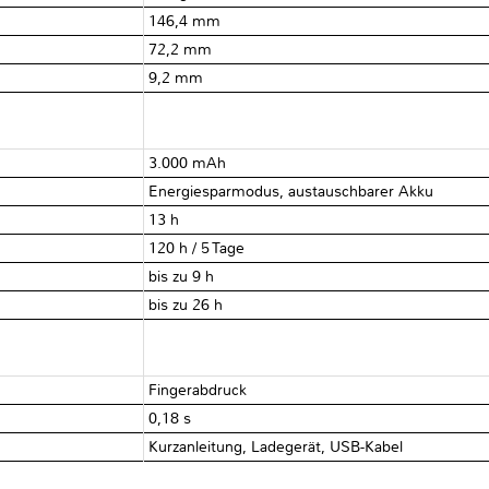
146,4 mm
72,2 mm
9,2 mm
3.000 mAh
Energiesparmodus, austauschbarer Akku
13 h
120 h / 5 Tage
bis zu 9 h
bis zu 26 h
Fingerabdruck
0,18 s
Kurzanleitung, Ladegerät, USB-Kabel