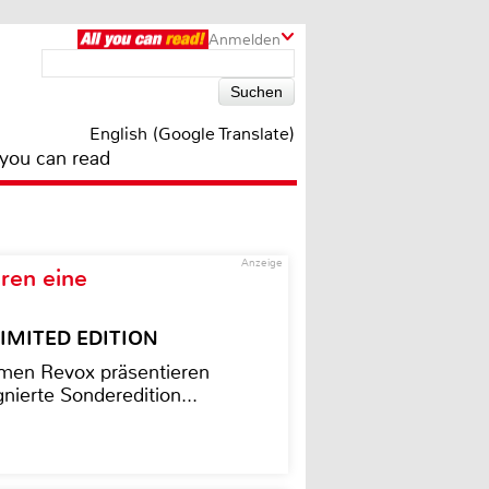
Anmelden
English (Google Translate)
 you can read
Anzeige
ren eine
– LIMITED EDITION
men Revox präsentieren
nierte Sonderedition...