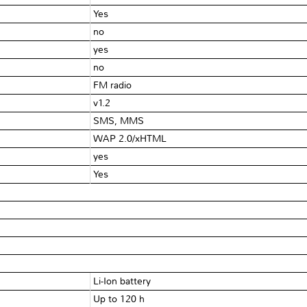
Yes
no
yes
no
FM radio
v1.2
SMS, MMS
WAP 2.0/xHTML
yes
Yes
Li-Ion battery
Up to 120 h