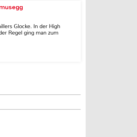
d musegg
illers Glocke. In der High
In der Regel ging man zum