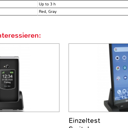
Up to 3 h
Red, Gray
teressieren:
Einzeltest