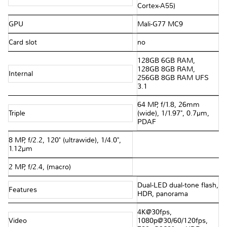
Cortex-A55)
GPU
Mali-G77 MC9
Card slot
no
128GB 6GB RAM,
128GB 8GB RAM,
Internal
256GB 8GB RAM UFS
3.1
64 MP, f/1.8, 26mm
Triple
(wide), 1/1.97", 0.7µm,
PDAF
8 MP, f/2.2, 120˚ (ultrawide), 1/4.0",
1.12µm
2 MP, f/2.4, (macro)
Dual-LED dual-tone flash,
Features
HDR, panorama
4K@30fps,
Video
1080p@30/60/120fps,