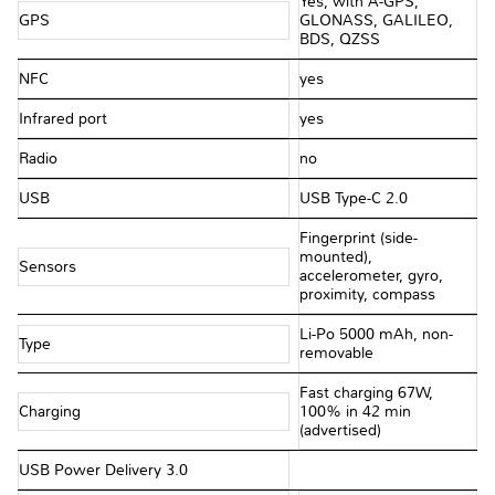
Yes, with A-GPS,
GPS
GLONASS, GALILEO,
BDS, QZSS
NFC
yes
Infrared port
yes
Radio
no
USB
USB Type-C 2.0
Fingerprint (side-
mounted),
Sensors
accelerometer, gyro,
proximity, compass
Li-Po 5000 mAh, non-
Type
removable
Fast charging 67W,
Charging
100% in 42 min
(advertised)
USB Power Delivery 3.0