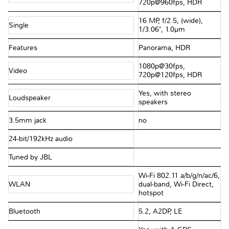
720p@960fps, HDR
16 MP, f/2.5, (wide),
Single
1/3.06", 1.0µm
Features
Panorama, HDR
1080p@30fps,
Video
720p@120fps, HDR
Yes, with stereo
Loudspeaker
speakers
3.5mm jack
no
24-bit/192kHz audio
Tuned by JBL
Wi-Fi 802.11 a/b/g/n/ac/6,
WLAN
dual-band, Wi-Fi Direct,
hotspot
Bluetooth
5.2, A2DP, LE