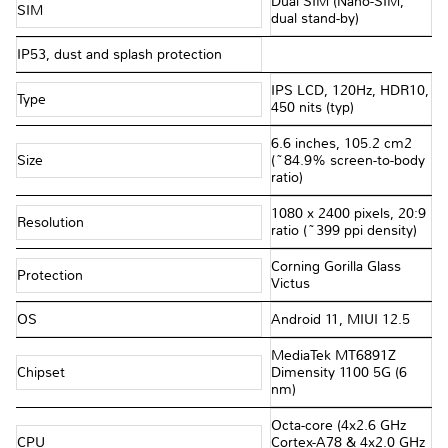
Dual SIM (Nano-SIM,
SIM
dual stand-by)
IP53, dust and splash protection
IPS LCD, 120Hz, HDR10,
Type
450 nits (typ)
6.6 inches, 105.2 cm2
Size
(~84.9% screen-to-body
ratio)
1080 x 2400 pixels, 20:9
Resolution
ratio (~399 ppi density)
Corning Gorilla Glass
Protection
Victus
OS
Android 11, MIUI 12.5
MediaTek MT6891Z
Chipset
Dimensity 1100 5G (6
nm)
Octa-core (4x2.6 GHz
CPU
Cortex-A78 & 4x2.0 GHz