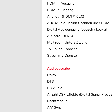
HDMI™-Ausgang
HDMI™-Eingang
Anynet+ (HDMI™-CEC)
ARC (Audio Return Channel) über HDMI
Digital-Audioeingang (optisch / koaxial)
AllShare (DLNA)
Multiroom-Unterstützung
TV Sound Connect
Streaming-Dienste
Audioausgabe
Dolby
DTS
HD Audio
Anzahl DSP-Effekte (Digital Signal Proce
Nachtmodus
A/V Sync