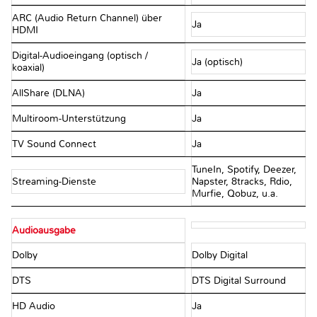
ARC (Audio Return Channel) über
Ja
HDMI
Digital-Audioeingang (optisch /
Ja (optisch)
koaxial)
AllShare (DLNA)
Ja
Multiroom-Unterstützung
Ja
TV Sound Connect
Ja
TuneIn, Spotify, Deezer,
Streaming-Dienste
Napster, 8tracks, Rdio,
Murfie, Qobuz, u.a.
Audioausgabe
Dolby
Dolby Digital
DTS
DTS Digital Surround
HD Audio
Ja