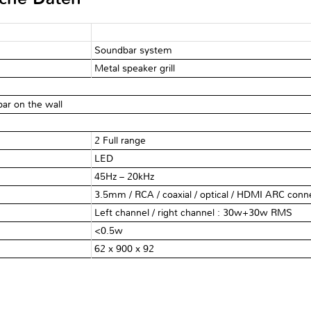
Soundbar system
Metal speaker grill
ar on the wall
2 Full range
LED
45Hz – 20kHz
3.5mm / RCA / coaxial / optical / HDMI ARC connec
Left channel / right channel : 30w+30w RMS
<0.5w
62 x 900 x 92