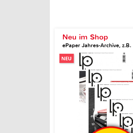
Neu im Shop
ePaper Jahres-Archive, z.B.