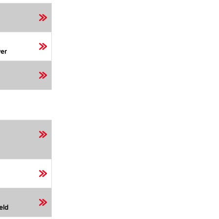
er
eld