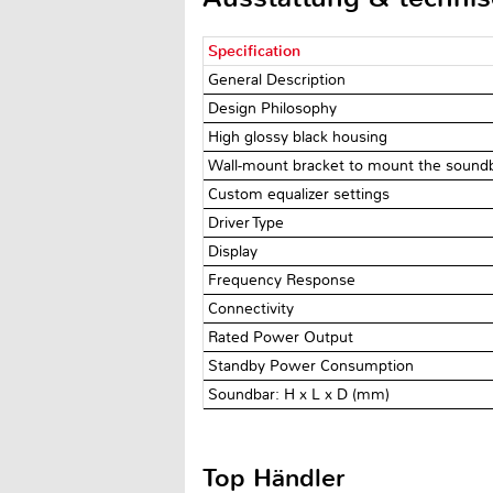
Specification
General Description
Design Philosophy
High glossy black housing
Wall-mount bracket to mount the soundb
Custom equalizer settings
Driver Type
Display
Frequency Response
Connectivity
Rated Power Output
Standby Power Consumption
Soundbar: H x L x D (mm)
Top Händler