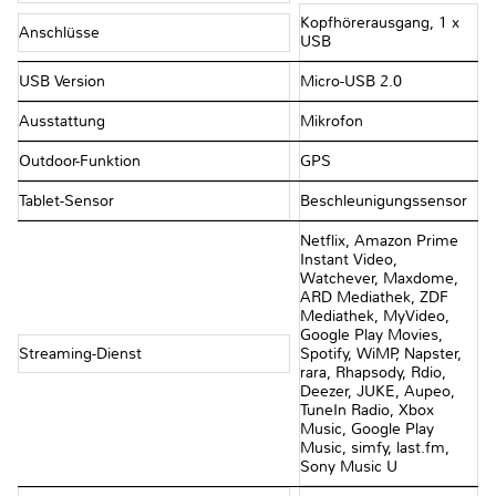
Kopfhörerausgang, 1 x
Anschlüsse
USB
USB Version
Micro-USB 2.0
Ausstattung
Mikrofon
Outdoor-Funktion
GPS
Tablet-Sensor
Beschleunigungssensor
Netflix, Amazon Prime
Instant Video,
Watchever, Maxdome,
ARD Mediathek, ZDF
Mediathek, MyVideo,
Google Play Movies,
Streaming-Dienst
Spotify, WiMP, Napster,
rara, Rhapsody, Rdio,
Deezer, JUKE, Aupeo,
TuneIn Radio, Xbox
Music, Google Play
Music, simfy, last.fm,
Sony Music U