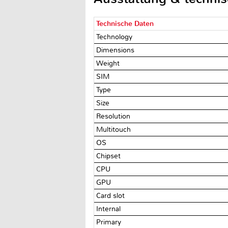
Technische Daten
Technology
Dimensions
Weight
SIM
Type
Size
Resolution
Multitouch
OS
Chipset
CPU
GPU
Card slot
Internal
Primary