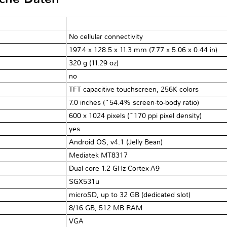
No cellular connectivity
197.4 x 128.5 x 11.3 mm (7.77 x 5.06 x 0.44 in)
320 g (11.29 oz)
no
TFT capacitive touchscreen, 256K colors
7.0 inches (~54.4% screen-to-body ratio)
600 x 1024 pixels (~170 ppi pixel density)
yes
Android OS, v4.1 (Jelly Bean)
Mediatek MT8317
Dual-core 1.2 GHz Cortex-A9
SGX531u
microSD, up to 32 GB (dedicated slot)
8/16 GB, 512 MB RAM
VGA