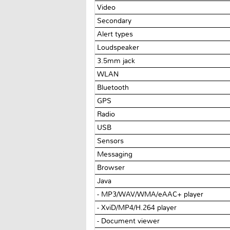
Video
Secondary
Alert types
Loudspeaker
3.5mm jack
WLAN
Bluetooth
GPS
Radio
USB
Sensors
Messaging
Browser
Java
- MP3/WAV/WMA/eAAC+ player
- XviD/MP4/H.264 player
- Document viewer