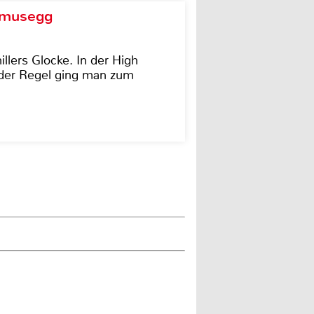
d musegg
illers Glocke. In der High
In der Regel ging man zum