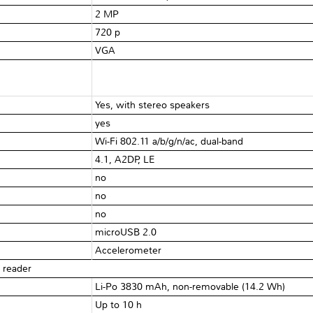
2 MP
720 p
VGA
Yes, with stereo speakers
yes
Wi-Fi 802.11 a/b/g/n/ac, dual-band
4.1, A2DP, LE
no
no
no
microUSB 2.0
Accelerometer
 reader
Li-Po 3830 mAh, non-removable (14.2 Wh)
Up to 10 h