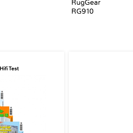
RugGear
RG910
ifi Test