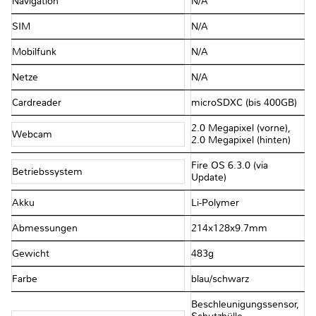
Navigation
N/A
SIM
N/A
Mobilfunk
N/A
Netze
N/A
Cardreader
microSDXC (bis 400GB)
2.0 Megapixel (vorne),
Webcam
2.0 Megapixel (hinten)
Fire OS 6.3.0 (via
Betriebssystem
Update)
Akku
Li-Polymer
Abmessungen
214x128x9.7mm
Gewicht
483g
Farbe
blau/​schwarz
Beschleunigungssensor,