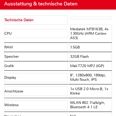
Ausstattung & technische Daten
Technische Daten
Mediatek MT8163B, 4x
CPU
1.30GHz (ARM Cortex-
A53)
RAM
1.5GB
Speicher
32GB Flash
Grafik
Mali-T720 MP2 (IGP)
8", 1280x800, 189dpi,
Display
Multi-Touch, IPS
1x USB 2.0 Micro-B, 1x
Anschlüsse
Klinke
WLAN 802.11a/​b/​g/​n,
Wireless
Bluetooth 4.1 LE