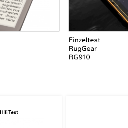
Einzeltest
RugGear
RG910
ifi Test