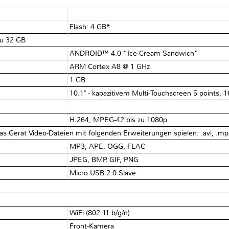
Flash: 4 GB*
zu 32 GB
ANDROID™ 4.0 “Ice Cream Sandwich”
ARM Cortex A8 @ 1 GHz
1 GB
10.1" - kapazitivem Multi-Touchscreen 5 points, 1
H.264, MPEG-42 bis zu 1080p
s Gerät Video-Dateien mit folgenden Erweiterungen spielen: .avi, .m
MP3, APE, OGG, FLAC
JPEG, BMP, GIF, PNG
Micro USB 2.0 Slave
WiFi (802.11 b/g/n)
Front-Kamera