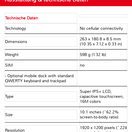
Technische Daten
Technology
No cellular connectivity
263 x 180.8 x 8.5 mm
Dimensions
(10.35 x 7.12 x 0.33 in)
Weight
598 g (1.32 lb)
SIM
no
- Optional mobile dock with standard
QWERTY keyboard and trackpad
Super IPS+ LCD,
Type
capacitive touchscreen,
16M colors
10.1 inches (~62.2%
Size
screen-to-body ratio)
1920 x 1200 pixels (~224
Resolution