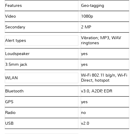
Features
Geo-tagging
Video
1080p
Secondary
2 MP
Vibration; MP3, WAV
Alert types
ringtones
Loudspeaker
yes
3.5mm jack
yes
Wi-Fi 802.11 b/g/n, Wi-Fi
WLAN
Direct, hotspot
Bluetooth
v3.0, A2DP, EDR
GPS
yes
Radio
no
USB
v2.0