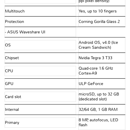
ppi pixel density)
Multitouch
Yes, up to 10 fingers
Protection
Corning Gorilla Glass 2
- ASUS Waveshare UI
Android OS, v4.0 (Ice
OS
Cream Sandwich)
Chipset
Nvidia Tegra 3 T33
Quad-core 1.6 GHz
CPU
Cortex-A9
GPU
ULP GeForce
microSD, up to 32 GB
Card slot
(dedicated slot)
Internal
32/64 GB, 1 GB RAM
8 MP, autofocus, LED
Primary
flash