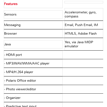
Features
Accelerometer, gyro,
Sensors
compass
Messaging
Email, Push Email, IM
Browser
HTML5, Adobe Flash
Yes, via Java MIDP
Java
emulator
- HDMI port
- MP3/WAV/WMA/AAC player
- MP4/H.264 player
- Polaris Office editor
- Photo viewer/editor
- Organizer
- Predictive text input