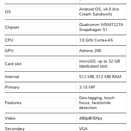
Android OS, v4.0 (Ice
OS
Cream Sandwich)
Qualcomm MSM7227A
Chipset
Snapdragon S1
CPU
1.0 GHz Cortex-A5
GPU
Adreno 200
microSD, up to 32 GB
Card slot
(dedicated slot)
Internal
512 MB, 512 MB RAM
Primary
3.15 MP
Geo-tagging, touch
Features
focus, face/smile
detection
Video
480p@30fps
Secondary
VGA