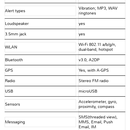
Vibration; MP3, WAV
Alert types
ringtones
Loudspeaker
yes
3.5mm jack
yes
Wi-Fi 802.11 a/b/g/n,
WLAN
dual-band, hotspot
Bluetooth
v3.0, A2DP
GPS
Yes, with A-GPS
Radio
Stereo FM radio
USB
microUSB
Accelerometer, gyro,
Sensors
proximity, compass
SMS(threaded view),
Messaging
MMS, Email, Push
Email, IM