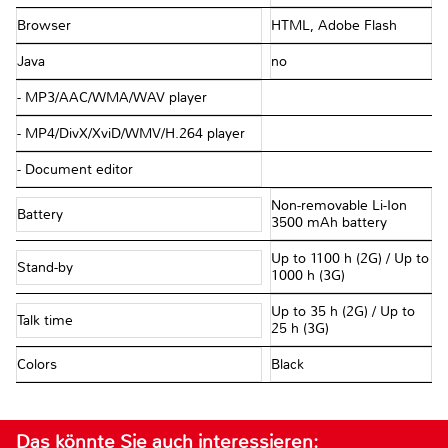
Browser
HTML, Adobe Flash
Java
no
- MP3/AAC/WMA/WAV player
- MP4/DivX/XviD/WMV/H.264 player
- Document editor
Non-removable Li-Ion
Battery
3500 mAh battery
Up to 1100 h (2G) / Up to
Stand-by
1000 h (3G)
Up to 35 h (2G) / Up to
Talk time
25 h (3G)
Colors
Black
Das könnte Sie auch interessieren: