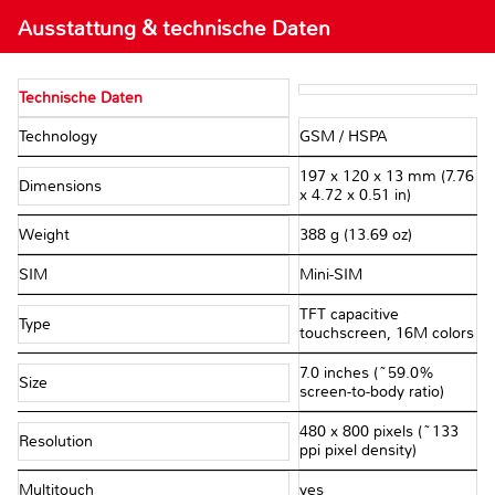
Ausstattung & technische Daten
Technische Daten
Technology
GSM / HSPA
197 x 120 x 13 mm (7.76
Dimensions
x 4.72 x 0.51 in)
Weight
388 g (13.69 oz)
SIM
Mini-SIM
TFT capacitive
Type
touchscreen, 16M colors
7.0 inches (~59.0%
Size
screen-to-body ratio)
480 x 800 pixels (~133
Resolution
ppi pixel density)
Multitouch
yes