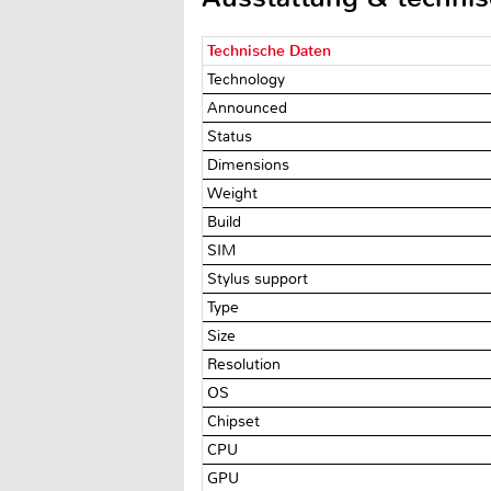
Technische Daten
Technology
Announced
Status
Dimensions
Weight
Build
SIM
Stylus support
Type
Size
Resolution
OS
Chipset
CPU
GPU