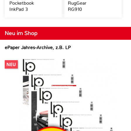
Pocketbook
RugGear
InkPad 3
RG910
Neu im Shop
ePaper Jahres-Archive, z.B. LP