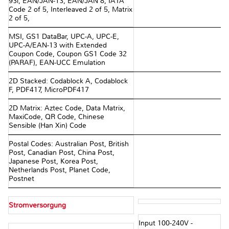
93i, EAN/JAN-13, EAN/JAN 8, IATA
Code 2 of 5, Interleaved 2 of 5, Matrix
2 of 5,
MSI, GS1 DataBar, UPC-A, UPC-E,
UPC-A/EAN-13 with Extended
Coupon Code, Coupon GS1 Code 32
(PARAF), EAN-UCC Emulation
2D Stacked: Codablock A, Codablock
F, PDF417, MicroPDF417
2D Matrix: Aztec Code, Data Matrix,
MaxiCode, QR Code, Chinese
Sensible (Han Xin) Code
Postal Codes: Australian Post, British
Post, Canadian Post, China Post,
Japanese Post, Korea Post,
Netherlands Post, Planet Code,
Postnet
Stromversorgung
Input 100-240V -