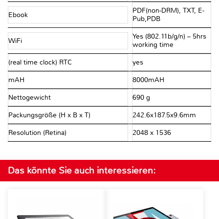
PDF(non-DRM), TXT, E-
Ebook
Pub,PDB
Yes (802.11b/g/n) – 5hrs
WiFi
working time
(real time clock) RTC
yes
mAH
8000mAH
Nettogewicht
690 g
Packungsgröße (H x B x T)
242.6x187.5x9.6mm
Resolution (Retina)
2048 x 1536
Das könnte Sie auch interessieren: