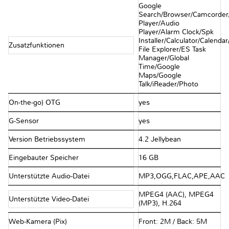
Google
Search/Browser/Camcorder
Player/Audio
Player/Alarm Clock/Spk
Installer/Calculator/Calenda
Zusatzfunktionen
File Explorer/ES Task
Manager/Global
Time/Google
Maps/Google
Talk/iReader/Photo
On-the-go) OTG
yes
G-Sensor
yes
Version Betriebssystem
4.2 Jellybean
Eingebauter Speicher
16 GB
Unterstützte Audio-Datei
MP3,OGG,FLAC,APE,AAC
MPEG4 (AAC), MPEG4
Unterstützte Video-Datei
(MP3), H.264
Web-Kamera (Pix)
Front: 2M / Back: 5M