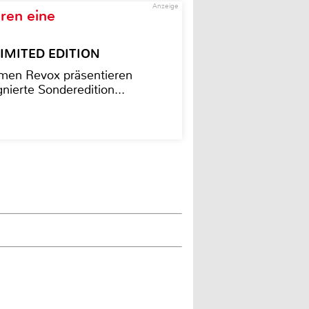
Anzeige
ren eine
– LIMITED EDITION
men Revox präsentieren
nierte Sonderedition...