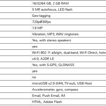
16/32/64 GB, 2 GB RAM
5 MP, autofocus, LED flash
Geo-tagging
720p@30fps
1.9 MP
Vibration; MP3, WAV ringtones
Yes, with stereo speakers
yes
Wi-Fi 802.11 a/b/g/n, dual-band, Wi-Fi Direct, hot
v4.0, A2DP, LE
Yes, with S-GPS; GLONASS
yes
no
microUSB v2.0 (MHL TV-out), USB Host
Accelerometer, gyro, compass
Email, Push Email, IM
HTML, Adobe Flash