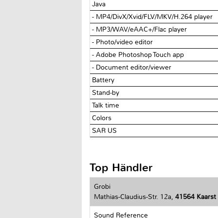
Java
- MP4/DivX/Xvid/FLV/MKV/H.264 player
- MP3/WAV/eAAC+/Flac player
- Photo/video editor
- Adobe Photoshop Touch app
- Document editor/viewer
Battery
Stand-by
Talk time
Colors
SAR US
Top Händler
Grobi
Mathias-Claudius-Str. 12a,
41564 Kaarst
Sound Reference