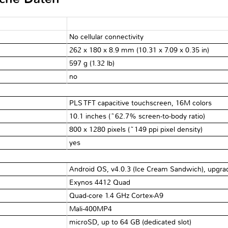
No cellular connectivity
262 x 180 x 8.9 mm (10.31 x 7.09 x 0.35 in)
597 g (1.32 lb)
no
PLS TFT capacitive touchscreen, 16M colors
10.1 inches (~62.7% screen-to-body ratio)
800 x 1280 pixels (~149 ppi pixel density)
yes
Android OS, v4.0.3 (Ice Cream Sandwich), upgrada
Exynos 4412 Quad
Quad-core 1.4 GHz Cortex-A9
Mali-400MP4
microSD, up to 64 GB (dedicated slot)