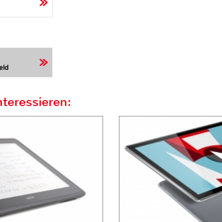
eld
teressieren: