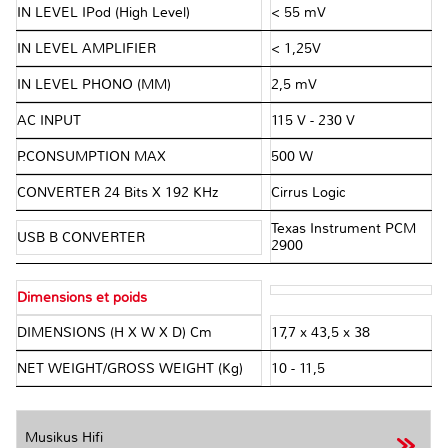
IN LEVEL IPod (High Level)
< 55 mV
IN LEVEL AMPLIFIER
< 1,25V
IN LEVEL PHONO (MM)
2,5 mV
AC INPUT
115 V - 230 V
P.CONSUMPTION MAX
500 W
CONVERTER 24 Bits X 192 KHz
Cirrus Logic
Texas Instrument PCM
USB B CONVERTER
2900
Dimensions et poids
DIMENSIONS (H X W X D) Cm
17,7 x 43,5 x 38
NET WEIGHT/GROSS WEIGHT (Kg)
10 - 11,5
Musikus Hifi