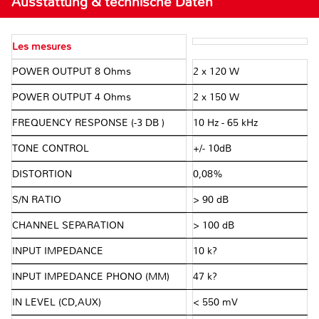
Ausstattung & technische Daten
Les mesures
POWER OUTPUT 8 Ohms
2 x 120 W
POWER OUTPUT 4 Ohms
2 x 150 W
FREQUENCY RESPONSE (-3 DB )
10 Hz - 65 kHz
TONE CONTROL
+/- 10dB
DISTORTION
0,08%
S/N RATIO
> 90 dB
CHANNEL SEPARATION
> 100 dB
INPUT IMPEDANCE
10 k?
INPUT IMPEDANCE PHONO (MM)
47 k?
IN LEVEL (CD,AUX)
< 550 mV