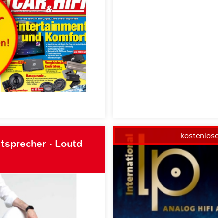
kostenlos
tsprecher · Loutd