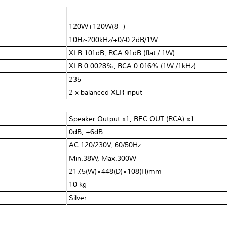
120W+120W(8Ω)
10Hz-200kHz/+0/-0.2dB/1W
XLR 101dB, RCA 91dB (flat / 1W)
XLR 0.0028%, RCA 0.016% (1W /1kHz)
235
2 x balanced XLR input
Speaker Output x1, REC OUT (RCA) x1
0dB, +6dB
AC 120/230V, 60/50Hz
Min.38W, Max.300W
217.5(W)×448(D)×108(H)mm
10 kg
Silver