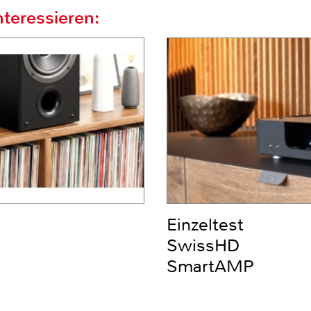
teressieren:
Einzeltest
SwissHD
SmartAMP