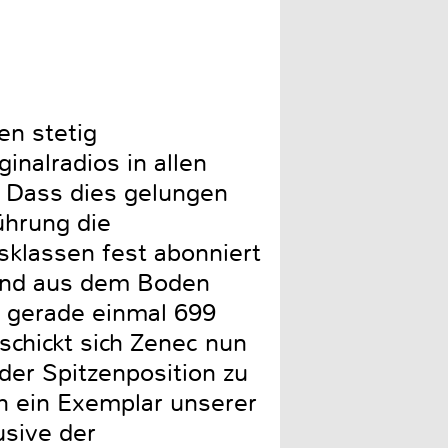
International: Zahlreiche
en stetig
inalradios in allen
. Dass dies gelungen
ührung die
isklassen fest abonniert
land aus dem Boden
n gerade einmal 699
schickt sich Zenec nun
der Spitzenposition zu
ich ein Exemplar unserer
usive der