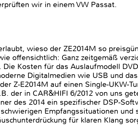
rprüften wir in einem VW Passat.
 erlaubt, wieso der ZE2014M so preisgün
wie offensichtlich: Ganz zeitgemäß verzi
. Die Kosten für das Auslaufmodell DV
oderne Digitalmedien wie USB und das
der Z-E2014M auf einen Single-UKW-Tun
z.B. der in CAR&HIFI 6/2012 von uns g
Tuner des 2014 ein spezifischer DSP-Sof
ei schwierigen Empfangssituationen un
uschunterdrückung für klaren Klang sor