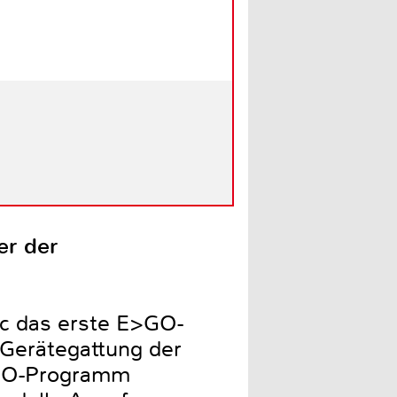
r der
ec das erste E>GO-
 Gerätegattung der
E>GO-Programm