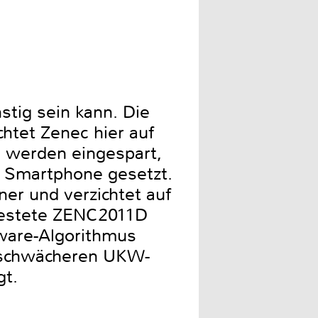
stig sein kann. Die
chtet Zenec hier auf
D werden eingespart,
 Smartphone gesetzt.
er und verzichtet auf
etestete ZENC2011D
tware-Algorithmus
d schwächeren UKW-
gt.