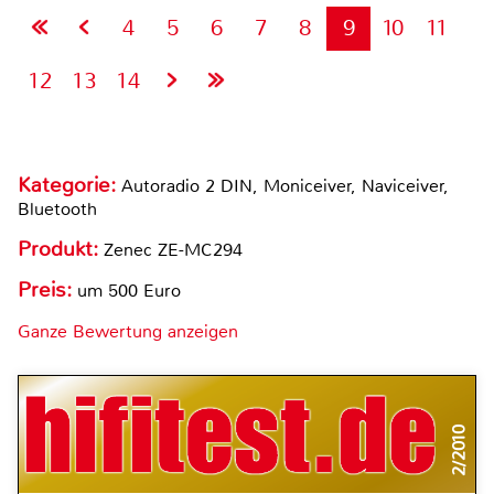
4
5
6
7
8
9
10
11
12
13
14
Kategorie:
Autoradio 2 DIN, Moniceiver, Naviceiver,
Bluetooth
Produkt:
Zenec ZE-MC294
Preis:
um 500 Euro
Ganze Bewertung anzeigen
2/2010