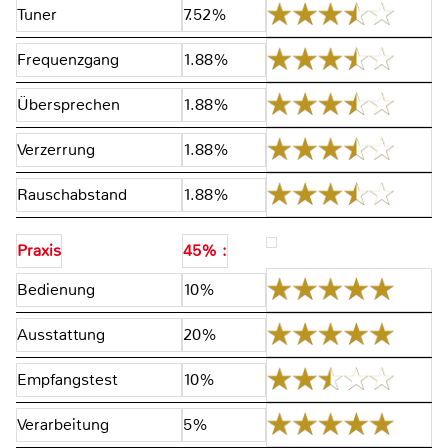
Tuner
7.52%
Frequenzgang
1.88%
Übersprechen
1.88%
Verzerrung
1.88%
Rauschabstand
1.88%
Praxis
45% :
Bedienung
10%
Ausstattung
20%
Empfangstest
10%
Verarbeitung
5%