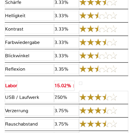
Schärfe
3.33%
Helligkeit
3.33%
Kontrast
3.33%
Farbwiedergabe
3.33%
Blickwinkel
3.33%
Reflexion
3.35%
Labor
15.02% :
USB / Laufwerk
7.50%
Verzerrung
3.75%
Rauschabstand
3.75%