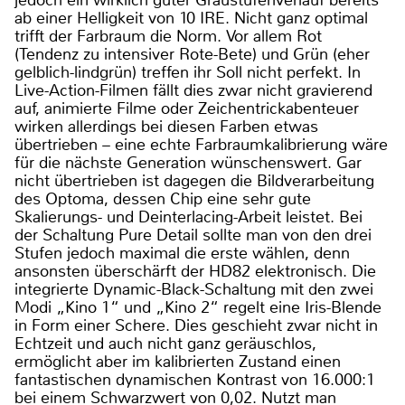
jedoch ein wirklich guter Graustufenverlauf bereits
ab einer Helligkeit von 10 IRE. Nicht ganz optimal
trifft der Farbraum die Norm. Vor allem Rot
(Tendenz zu intensiver Rote-Bete) und Grün (eher
gelblich-lindgrün) treffen ihr Soll nicht perfekt. In
Live-Action-Filmen fällt dies zwar nicht gravierend
auf, animierte Filme oder Zeichentrickabenteuer
wirken allerdings bei diesen Farben etwas
übertrieben – eine echte Farbraumkalibrierung wäre
für die nächste Generation wünschenswert. Gar
nicht übertrieben ist dagegen die Bildverarbeitung
des Optoma, dessen Chip eine sehr gute
Skalierungs- und Deinterlacing-Arbeit leistet. Bei
der Schaltung Pure Detail sollte man von den drei
Stufen jedoch maximal die erste wählen, denn
ansonsten überschärft der HD82 elektronisch. Die
integrierte Dynamic-Black-Schaltung mit den zwei
Modi „Kino 1“ und „Kino 2“ regelt eine Iris-Blende
in Form einer Schere. Dies geschieht zwar nicht in
Echtzeit und auch nicht ganz geräuschlos,
ermöglicht aber im kalibrierten Zustand einen
fantastischen dynamischen Kontrast von 16.000:1
bei einem Schwarzwert von 0,02. Nutzt man