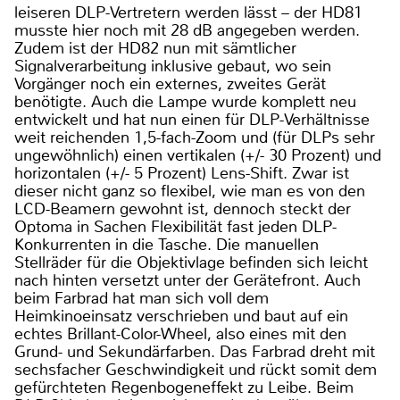
leiseren DLP-Vertretern werden lässt – der HD81
musste hier noch mit 28 dB angegeben werden.
Zudem ist der HD82 nun mit sämtlicher
Signalverarbeitung inklusive gebaut, wo sein
Vorgänger noch ein externes, zweites Gerät
benötigte. Auch die Lampe wurde komplett neu
entwickelt und hat nun einen für DLP-Verhältnisse
weit reichenden 1,5-fach-Zoom und (für DLPs sehr
ungewöhnlich) einen vertikalen (+/- 30 Prozent) und
horizontalen (+/- 5 Prozent) Lens-Shift. Zwar ist
dieser nicht ganz so flexibel, wie man es von den
LCD-Beamern gewohnt ist, dennoch steckt der
Optoma in Sachen Flexibilität fast jeden DLP-
Konkurrenten in die Tasche. Die manuellen
Stellräder für die Objektivlage befinden sich leicht
nach hinten versetzt unter der Gerätefront. Auch
beim Farbrad hat man sich voll dem
Heimkinoeinsatz verschrieben und baut auf ein
echtes Brillant-Color-Wheel, also eines mit den
Grund- und Sekundärfarben. Das Farbrad dreht mit
sechsfacher Geschwindigkeit und rückt somit dem
gefürchteten Regenbogeneffekt zu Leibe. Beim