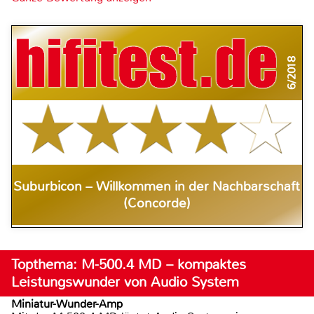
6/2018
Suburbicon – Willkommen in der Nachbarschaft
(Concorde)
Topthema: M-500.4 MD – kompaktes
Leistungswunder von Audio System
Miniatur-Wunder-Amp