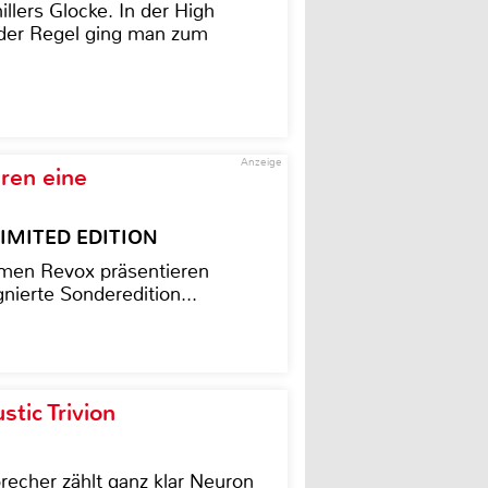
illers Glocke. In der High
In der Regel ging man zum
Anzeige
ren eine
– LIMITED EDITION
men Revox präsentieren
nierte Sonderedition...
tic Trivion
cher zählt ganz klar Neuron