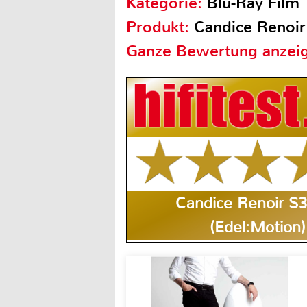
Kategorie:
Blu-Ray Film
Produkt:
Candice Renoir
Ganze Bewertung anzei
Candice Renoir S
(Edel:Motion)