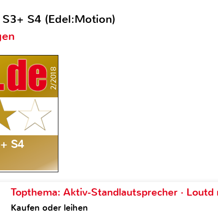
 S3+ S4 (Edel:Motion)
gen
2/2018
3+ S4
Topthema: Aktiv-Standlautsprecher · Lout
Kaufen oder leihen