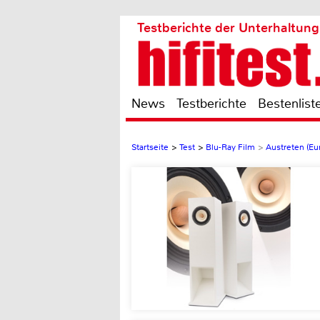
Testberichte der Unterhaltung
News
Testberichte
Bestenlist
Startseite
>
Test
>
Blu-Ray Film
>
Austreten (Eu