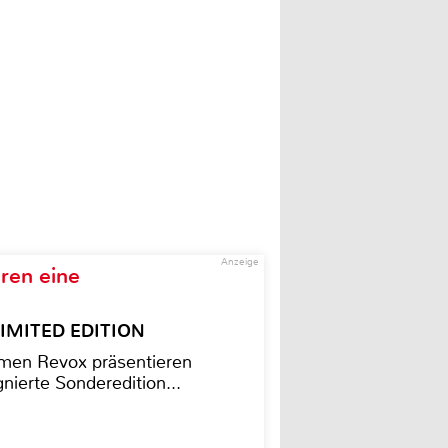
Anzeige
ren eine
– LIMITED EDITION
men Revox präsentieren
nierte Sonderedition...