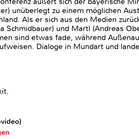
nferenz äußert sich der bayerische Min
r) unüberlegt zu einem möglichen Austr
land. Als er sich aus den Medien zurück
nja Schmidbauer) und Martl (Andreas Ob
hmen sind etwas fade, während Außena
ufweisen. Dialoge in Mundart und land
it.
ovideo)
gen