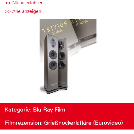
>> Mehr erfahren
>> Alle anzeigen
Kategorie: Blu-Ray Film
Filmrezension: Grießnockerlaffäre (Eurovideo)