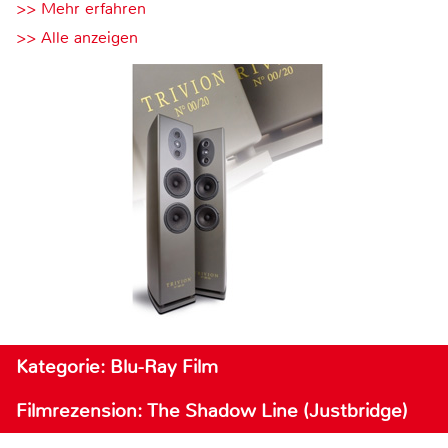
>> Mehr erfahren
>> Alle anzeigen
Kategorie: Blu-Ray Film
Filmrezension: The Shadow Line (Justbridge)