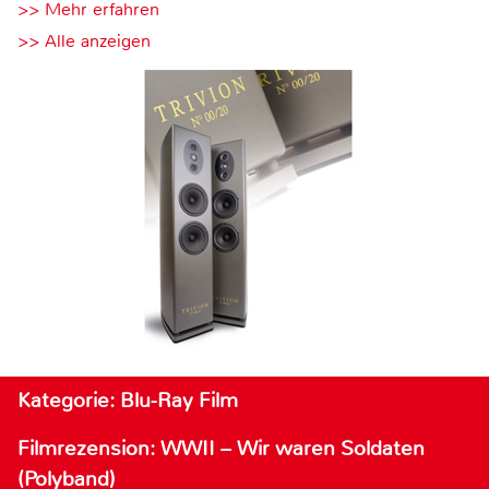
>> Mehr erfahren
>> Alle anzeigen
Kategorie: Blu-Ray Film
Filmrezension: WWII – Wir waren Soldaten
(Polyband)