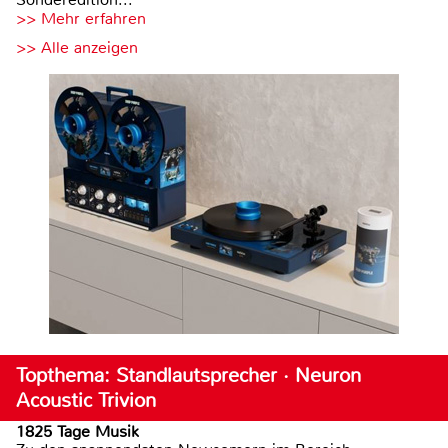
>> Mehr erfahren
>> Alle anzeigen
Topthema: Standlautsprecher · Neuron
Acoustic Trivion
1825 Tage Musik