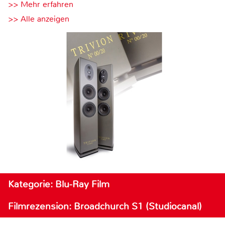
>> Mehr erfahren
>> Alle anzeigen
Kategorie: Blu-Ray Film
Filmrezension: Broadchurch S1 (Studiocanal)