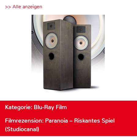
>> Alle anzeigen
Kategorie: Blu-Ray Film
Filmrezension: Paranoia – Riskantes Spiel
(Studiocanal)