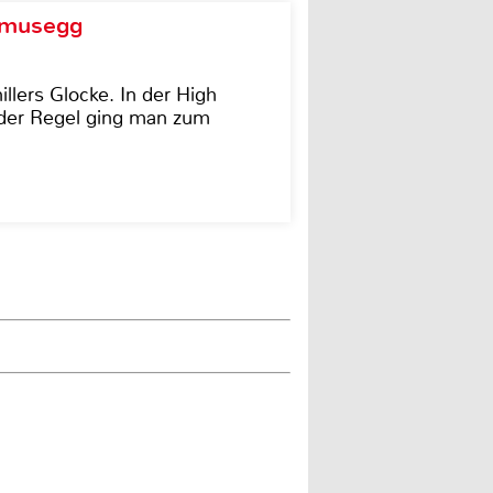
d musegg
illers Glocke. In der High
In der Regel ging man zum