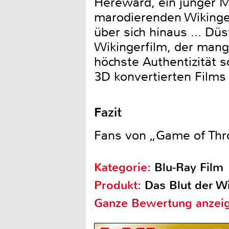
Hereward, ein junger Mö
marodierenden Wikinger
über sich hinaus … Düst
Wikingerfilm, der man
höchste Authentizität s
3D konvertierten Films
Fazit
Fans von „Game of Thro
Kategorie:
Blu-Ray Film
Produkt:
Das Blut der Wi
Ganze Bewertung anzei