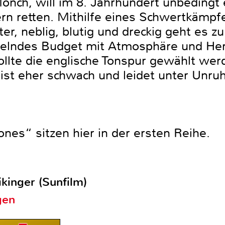
nch, will im 8. Jahrhundert unbedingt e
n retten. Mithilfe eines Schwertkämpfe
er, neblig, blutig und dreckig geht es zu
gelndes Budget mit Atmosphäre und Her
ollte die englische Tonspur gewählt werd
 ist eher schwach und leidet unter Unru
nes“ sitzen hier in der ersten Reihe.
kinger (Sunfilm)
gen