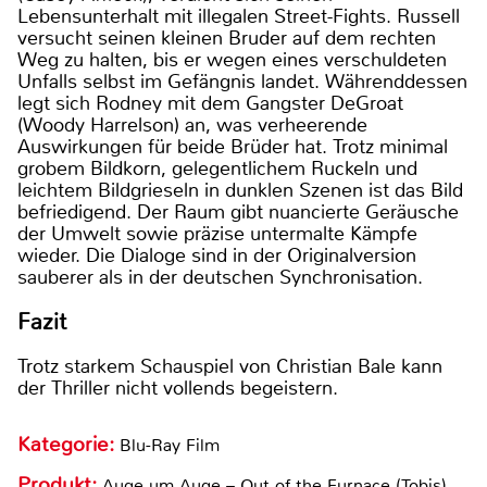
Lebensunterhalt mit illegalen Street-Fights. Russell
versucht seinen kleinen Bruder auf dem rechten
Weg zu halten, bis er wegen eines verschuldeten
Unfalls selbst im Gefängnis landet. Währenddessen
legt sich Rodney mit dem Gangster DeGroat
(Woody Harrelson) an, was verheerende
Auswirkungen für beide Brüder hat. Trotz minimal
grobem Bildkorn, gelegentlichem Ruckeln und
leichtem Bildgrieseln in dunklen Szenen ist das Bild
befriedigend. Der Raum gibt nuancierte Geräusche
der Umwelt sowie präzise untermalte Kämpfe
wieder. Die Dialoge sind in der Originalversion
sauberer als in der deutschen Synchronisation.
Fazit
Trotz starkem Schauspiel von Christian Bale kann
der Thriller nicht vollends begeistern.
Kategorie:
Blu-Ray Film
Produkt:
Auge um Auge – Out of the Furnace (Tobis)