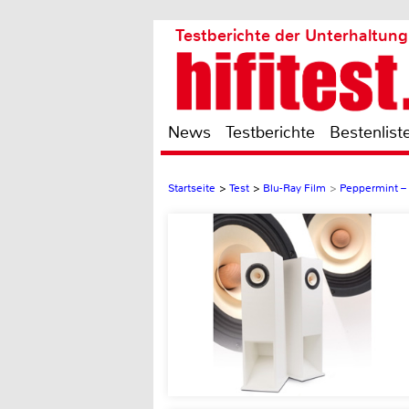
Testberichte der Unterhaltung
News
Testberichte
Bestenlist
Startseite
>
Test
>
Blu-Ray Film
>
Peppermint –