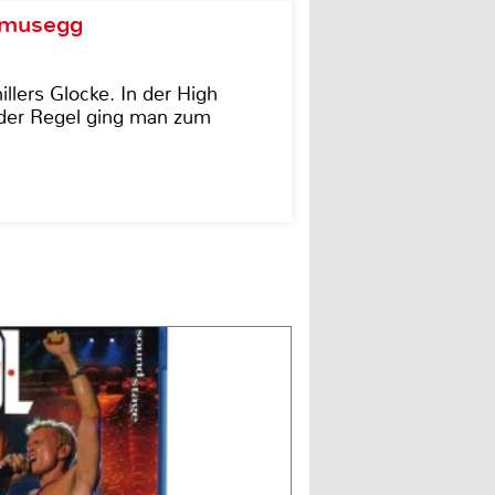
d musegg
illers Glocke. In der High
In der Regel ging man zum