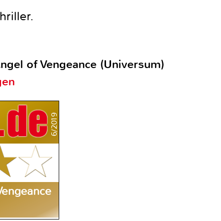
iller.
ngel of Vengeance (Universum)
gen
6/2019
 Vengeance