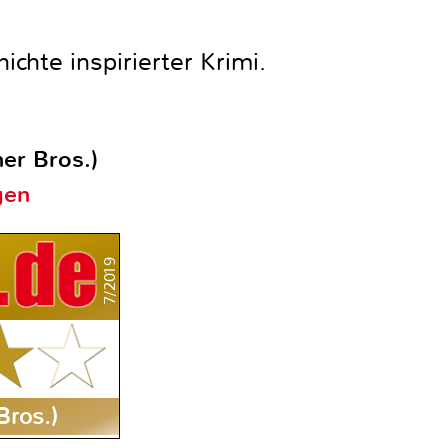
chte inspirierter Krimi.
er Bros.)
gen
7/2019
Bros.)