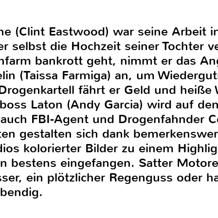
ne (Clint Eastwood) war seine Arbeit i
er selbst die Hochzeit seiner Tochter v
ienfarm bankrott geht, nimmt er das A
lin (Taissa Farmiga) an, um Wiedergu
Drogenkartell fährt er Geld und heiße
lboss Laton (Andy Garcia) wird auf den
auch FBI-Agent und Drogenfahnder Col
ten gestalten sich dank bemerkenswert
dios kolorierter Bilder zu einem Highli
n bestens eingefangen. Satter Motor
ser, ein plötzlicher Regenguss oder h
bendig.