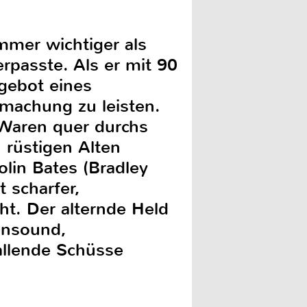
mmer wichtiger als
erpasste. Als er mit 90
ngebot eines
tmachung zu leisten.
 Waren quer durchs
 rüstigen Alten
in Bates (Bradley
 scharfer,
ght. Der alternde Held
ensound,
allende Schüsse