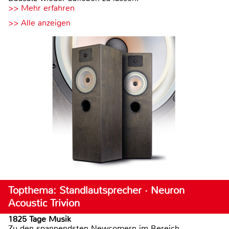
>> Mehr erfahren
>> Alle anzeigen
Topthema: Standlautsprecher · Neuron
Acoustic Trivion
1825 Tage Musik
Zu den spannendsten Newcomern im Bereich