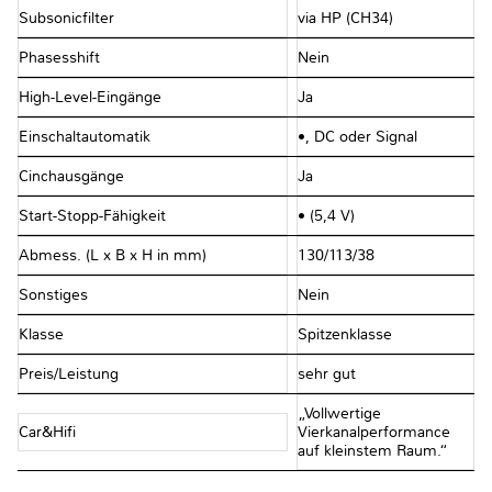
Subsonicfilter
via HP (CH34)
Phasesshift
Nein
High-Level-Eingänge
Ja
Einschaltautomatik
•, DC oder Signal
Cinchausgänge
Ja
Start-Stopp-Fähigkeit
• (5,4 V)
Abmess. (L x B x H in mm)
130/113/38
Sonstiges
Nein
Klasse
Spitzenklasse
Preis/Leistung
sehr gut
„Vollwertige
Car&Hifi
Vierkanalperformance
auf kleinstem Raum.“