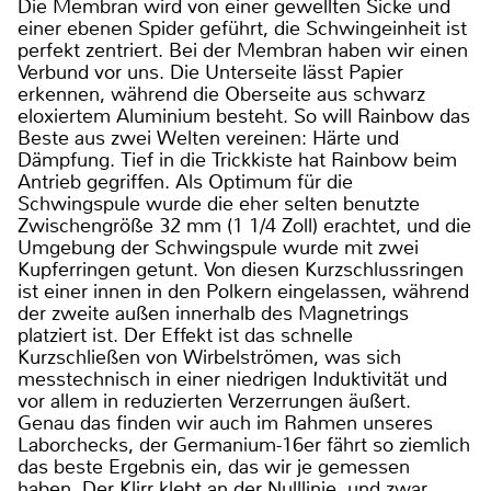
Die Membran wird von einer gewellten Sicke und
einer ebenen Spider geführt, die Schwingeinheit ist
perfekt zentriert. Bei der Membran haben wir einen
Verbund vor uns. Die Unterseite lässt Papier
erkennen, während die Oberseite aus schwarz
eloxiertem Aluminium besteht. So will Rainbow das
Beste aus zwei Welten vereinen: Härte und
Dämpfung. Tief in die Trickkiste hat Rainbow beim
Antrieb gegriffen. Als Optimum für die
Schwingspule wurde die eher selten benutzte
Zwischengröße 32 mm (1 1/4 Zoll) erachtet, und die
Umgebung der Schwingspule wurde mit zwei
Kupferringen getunt. Von diesen Kurzschlussringen
ist einer innen in den Polkern eingelassen, während
der zweite außen innerhalb des Magnetrings
platziert ist. Der Effekt ist das schnelle
Kurzschließen von Wirbelströmen, was sich
messtechnisch in einer niedrigen Induktivität und
vor allem in reduzierten Verzerrungen äußert.
Genau das finden wir auch im Rahmen unseres
Laborchecks, der Germanium-16er fährt so ziemlich
das beste Ergebnis ein, das wir je gemessen
haben. Der Klirr klebt an der Nulllinie, und zwar