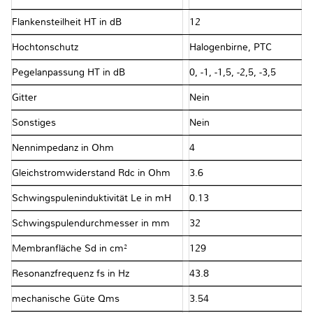
Flankensteilheit HT in dB
12
Hochtonschutz
Halogenbirne, PTC
Pegelanpassung HT in dB
0, -1, -1,5, -2,5, -3,5
Gitter
Nein
Sonstiges
Nein
Nennimpedanz in Ohm
4
Gleichstromwiderstand Rdc in Ohm
3.6
Schwingspuleninduktivität Le in mH
0.13
Schwingspulendurchmesser in mm
32
Membranfläche Sd in cm²
129
Resonanzfrequenz fs in Hz
43.8
mechanische Güte Qms
3.54