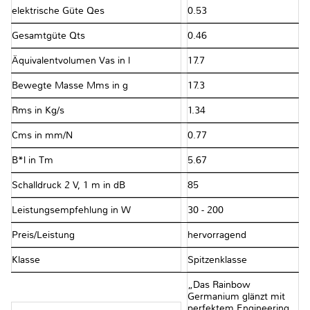
elektrische Güte Qes
0.53
Gesamtgüte Qts
0.46
Äquivalentvolumen Vas in l
17.7
Bewegte Masse Mms in g
17.3
Rms in Kg/s
1.34
Cms in mm/N
0.77
B*l in Tm
5.67
Schalldruck 2 V, 1 m in dB
85
Leistungsempfehlung in W
30 - 200
Preis/Leistung
hervorragend
Klasse
Spitzenklasse
„Das Rainbow
Germanium glänzt mit
perfektem Engineering