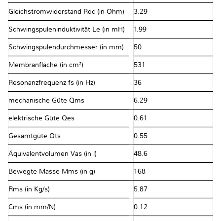
Gleichstromwiderstand Rdc (in Ohm)
3.29
Schwingspuleninduktivität Le (in mH)
1.99
Schwingspulendurchmesser (in mm)
50
Membranfläche (in cm²)
531
Resonanzfrequenz fs (in Hz)
36
mechanische Güte Qms
6.29
elektrische Güte Qes
0.61
Gesamtgüte Qts
0.55
Äquivalentvolumen Vas (in l)
48.6
Bewegte Masse Mms (in g)
168
Rms (in Kg/s)
5.87
Cms (in mm/N)
0.12