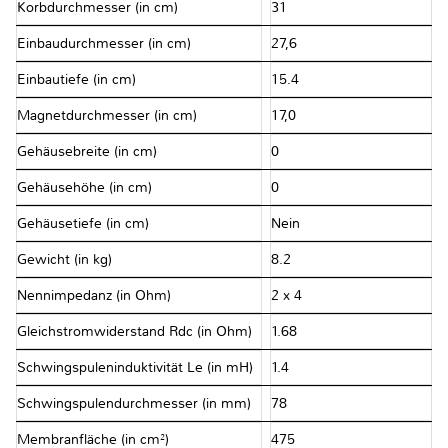
Korbdurchmesser (in cm)
31
Einbaudurchmesser (in cm)
27,6
Einbautiefe (in cm)
15.4
Magnetdurchmesser (in cm)
17,0
Gehäusebreite (in cm)
0
Gehäusehöhe (in cm)
0
Gehäusetiefe (in cm)
Nein
Gewicht (in kg)
8.2
Nennimpedanz (in Ohm)
2 x 4
Gleichstromwiderstand Rdc (in Ohm)
1.68
Schwingspuleninduktivität Le (in mH)
1.4
Schwingspulendurchmesser (in mm)
78
Membranfläche (in cm²)
475