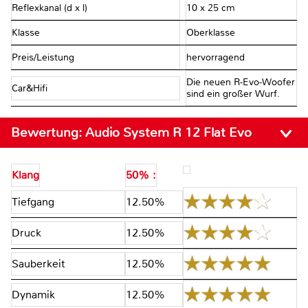
Reflexkanal (d x l)
10 x 25 cm
Klasse
Oberklasse
Preis/Leistung
hervorragend
Die neuen R-Evo-Woofer
Car&Hifi
sind ein großer Wurf.
Bewertung:
Audio System R 12 Flat Evo
Klang
50% :
Tiefgang
12.50%
Druck
12.50%
Sauberkeit
12.50%
Dynamik
12.50%