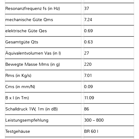
Resonanzfrequenz fs (in Hz)
37
mechanische Güte Qms
7.24
elektrische Güte Qes
0.69
Gesamtgüte Qts
0.63
Äquivalentvolumen Vas (in l)
27
Bewegte Masse Mms (in g)
220
Rms (in Kg/s)
7.01
Cms (in mm/N)
0.09
B x I (in Tm)
11.09
Schalldruck 1W, 1m (in dB)
86
Leistungsempfehlung
300 – 800
Testgehäuse
BR 60 l