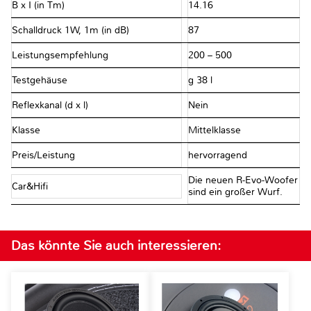
B x I (in Tm)
14.16
Schalldruck 1W, 1m (in dB)
87
Leistungsempfehlung
200 – 500
Testgehäuse
g 38 l
Reflexkanal (d x l)
Nein
Klasse
Mittelklasse
Preis/Leistung
hervorragend
Die neuen R-Evo-Woofer
Car&Hifi
sind ein großer Wurf.
Das könnte Sie auch interessieren: