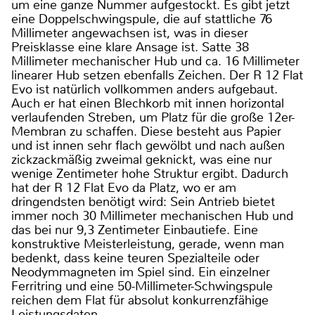
um eine ganze Nummer aufgestockt. Es gibt jetzt
eine Doppelschwingspule, die auf stattliche 76
Millimeter angewachsen ist, was in dieser
Preisklasse eine klare Ansage ist. Satte 38
Millimeter mechanischer Hub und ca. 16 Millimeter
linearer Hub setzen ebenfalls Zeichen. Der R 12 Flat
Evo ist natürlich vollkommen anders aufgebaut.
Auch er hat einen Blechkorb mit innen horizontal
verlaufenden Streben, um Platz für die große 12er-
Membran zu schaffen. Diese besteht aus Papier
und ist innen sehr flach gewölbt und nach außen
zickzackmäßig zweimal geknickt, was eine nur
wenige Zentimeter hohe Struktur ergibt. Dadurch
hat der R 12 Flat Evo da Platz, wo er am
dringendsten benötigt wird: Sein Antrieb bietet
immer noch 30 Millimeter mechanischen Hub und
das bei nur 9,3 Zentimeter Einbautiefe. Eine
konstruktive Meisterleistung, gerade, wenn man
bedenkt, dass keine teuren Spezialteile oder
Neodymmagneten im Spiel sind. Ein einzelner
Ferritring und eine 50-Millimeter-Schwingspule
reichen dem Flat für absolut konkurrenzfähige
Leistungsdaten.