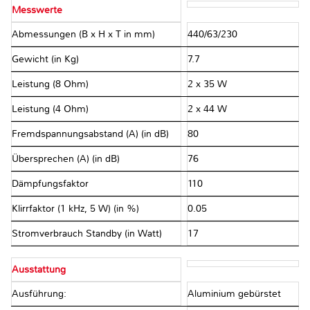
Messwerte
Abmessungen (B x H x T in mm)
440/63/230
Gewicht (in Kg)
7.7
Leistung (8 Ohm)
2 x 35 W
Leistung (4 Ohm)
2 x 44 W
Fremdspannungsabstand (A) (in dB)
80
Übersprechen (A) (in dB)
76
Dämpfungsfaktor
110
Klirrfaktor (1 kHz, 5 W) (in %)
0.05
Stromverbrauch Standby (in Watt)
17
Ausstattung
Ausführung:
Aluminium gebürstet