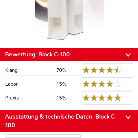
Bewertung:
Block C-100
Klang
70%
Labor
15%
Praxis
15%
Ausstattung & technische Daten:
Block C-
100