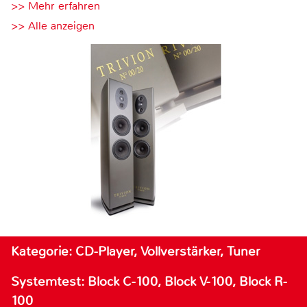
>> Mehr erfahren
>> Alle anzeigen
Kategorie: CD-Player, Vollverstärker, Tuner
Systemtest: Block C-100, Block V-100, Block R-
100