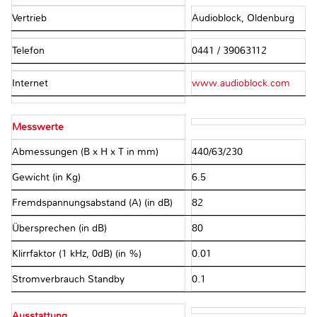
Vertrieb
Audioblock, Oldenburg
Telefon
0441 / 39063112
Internet
www.audioblock.com
Messwerte
Abmessungen (B x H x T in mm)
440/63/230
Gewicht (in Kg)
6.5
Fremdspannungsabstand (A) (in dB)
82
Übersprechen (in dB)
80
Klirrfaktor (1 kHz, 0dB) (in %)
0.01
Stromverbrauch Standby
0.1
Ausstattung